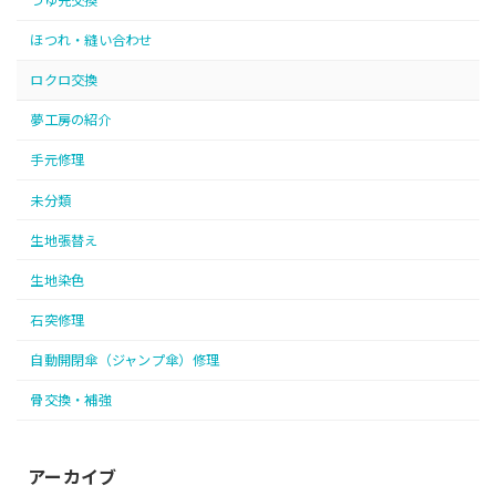
つゆ先交換
ほつれ・縫い合わせ
ロクロ交換
夢工房の紹介
手元修理
未分類
生地張替え
生地染色
石突修理
自動開閉傘（ジャンプ傘）修理
骨交換・補強
アーカイブ