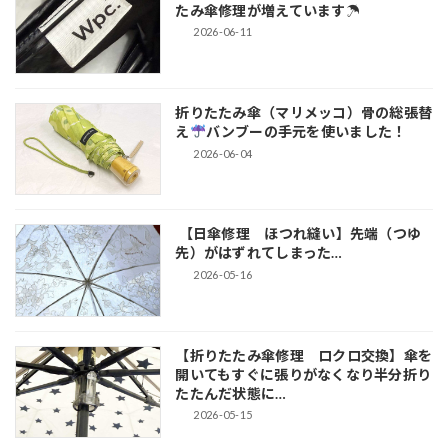
たみ傘修理が増えています☂
2026-06-11
折りたたみ傘（マリメッコ）骨の総張替
え
バンブーの手元を使いました！
2026-06-04
【日傘修理 ほつれ縫い】先端（つゆ
先）がはずれてしまった…
2026-05-16
【折りたたみ傘修理 ロクロ交換】傘を
開いてもすぐに張りがなくなり半分折り
たたんだ状態に…
2026-05-15