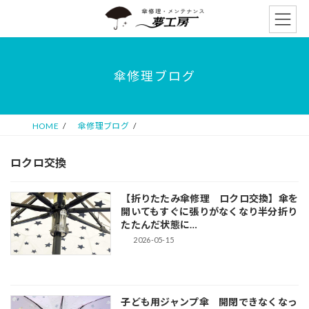
コ
ナ
ン
ビ
テ
ゲ
ン
ー
ツ
シ
傘修理ブログ
へ
ョ
ス
ン
キ
に
ッ
移
HOME
傘修理ブログ
プ
動
ロクロ交換
【折りたたみ傘修理 ロクロ交換】傘を
開いてもすぐに張りがなくなり半分折り
たたんだ状態に…
2026-05-15
子ども用ジャンプ傘 開閉できなくなっ