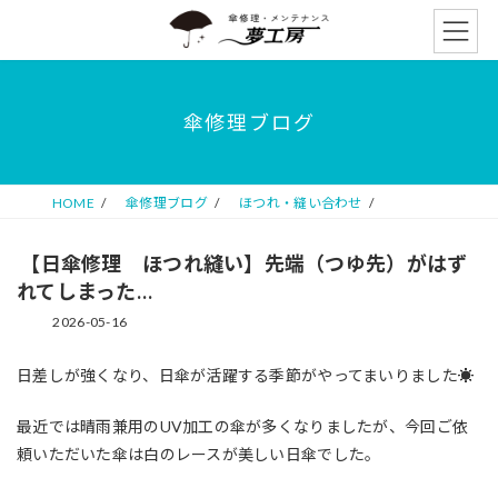
コ
ナ
ン
ビ
テ
ゲ
ン
ー
ツ
シ
傘修理ブログ
へ
ョ
ス
ン
キ
に
ッ
移
HOME
傘修理ブログ
ほつれ・縫い合わせ
プ
動
【日傘修理 ほつれ縫い】先端（つゆ先）がはず
れてしまった…
2026-05-16
日差しが強くなり、日傘が活躍する季節がやってまいりました☀
最近では晴雨兼用のUV加工の傘が多くなりましたが、今回ご依
頼いただいた傘は白のレースが美しい日傘でした。