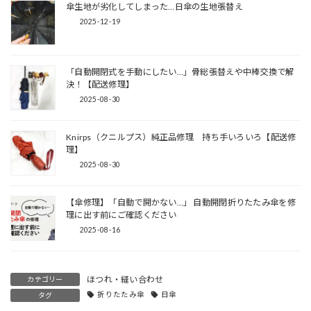
傘生地が劣化してしまった…日傘の生地張替え
2025-12-19
「自動開閉式を手動にしたい…」骨総張替えや中棒交換で解
決！【配送修理】
2025-08-30
Knirps（クニルプス）純正品修理 持ち手いろいろ【配送修
理】
2025-08-30
【傘修理】「自動で開かない…」 自動開閉折りたたみ傘を修
理に出す前にご確認ください
2025-08-16
ほつれ・縫い合わせ
カテゴリー
折りたたみ傘
日傘
タグ