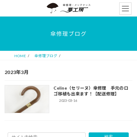
コ
ナ
ン
ビ
テ
ゲ
ン
ー
ツ
シ
傘修理ブログ
へ
ョ
ス
ン
キ
に
ッ
移
HOME
傘修理ブログ
プ
動
2023年3月
Celine（セリーヌ）傘修理 手元のロ
ゴ移植も出来ます！【配送修理】
2023-03-16
検索